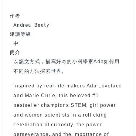
作者
Andrea Beaty
建議等級
中
簡介
以韻文方式，描寫好奇的小科學家
Ada
如何用
不同的方法探索世界。
Inspired by real-life makers Ada Lovelace
and Marie Curie, this beloved #1
bestseller champions STEM, girl power
and women scientists in a rollicking
celebration of curiosity, the power
perseverance, and the importance of