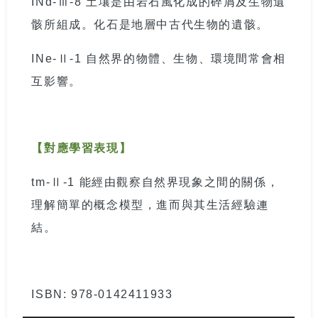
INd-
Ⅲ
-8
土壤是由岩石風化成的碎屑及生物遺
骸所組成。化石是地層中古代生物的遺骸。
INe-
Ⅱ
-1
自然界的物體、生物、環境間常會相
互影響。
【對應學習表現】
tm-
Ⅱ
-1
能經由觀察自然界現象之間的關係，
理解簡單的概念模型，進而與其生活經驗連
結。
ISBN: 978-0142411933